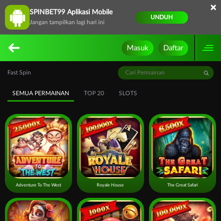
×
SPINBET99 Aplikasi Mobile
UNDUH
Jangan tampilkan lagi hari ini
Masuk
Daftar
Fast Spin
SEMUA PERMAINAN
TOP 20
SLOTS
Adventure To The West
Royale House
The Great Safari