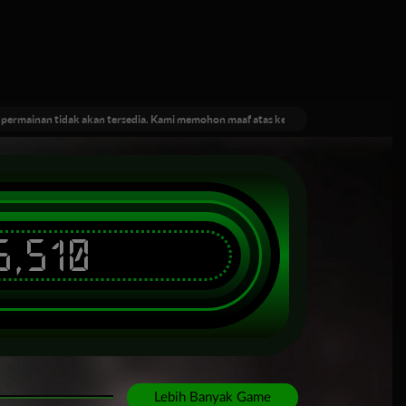
inan tidak akan tersedia. Kami memohon maaf atas ketidaknyamanan yang mungkin dit
5,510
Lebih Banyak Game