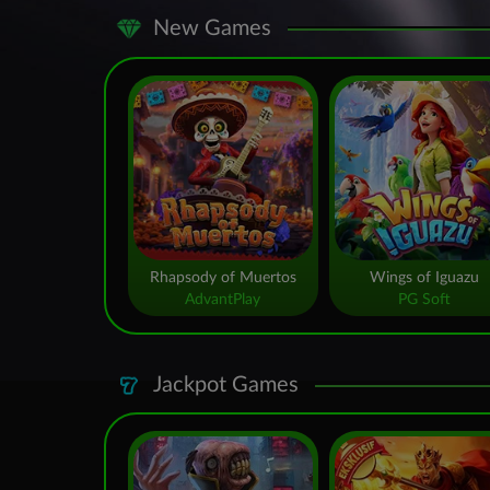
New Games
Rhapsody of Muertos
Wings of Iguazu
AdvantPlay
PG Soft
Jackpot Games