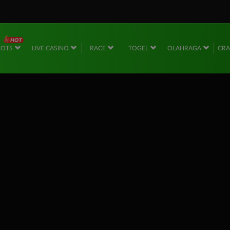
LOTS
LIVE CASINO
RACE
TOGEL
OLAHRAGA
CR