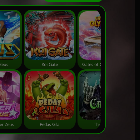
 Zeus
Koi Gate
Gates of Olympus Roulette
er Zeus
Pedas Gila
The Crypt
C