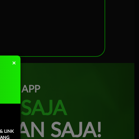
×
ET99 APP
A SAJA
PAN SAJA!
& LINK
YANG