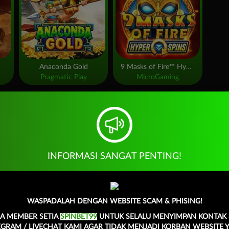
Anaconda Gold
9 Masks of Fire™ HyperSpins™
Pragmatic Play
MicroGaming
UNDUH
SPINB
INFORMASI SANGAT PENTING!
DI MAN
WASPADALAH DENGAN WEBSITE SCAM & PHISING!
DAN KA
A MEMBER SETIA
SPINBET99
UNTUK SELALU MENYIMPAN KONTAK 
EGRAM / LIVECHAT KAMI AGAR TIDAK MENJADI KORBAN WEBSITE 