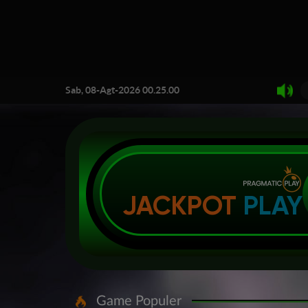
Sab, 08-Agt-2026 00.25.00
Pemeliharaan Terjadwal: PP Virtual Sports pada 30-Jun-2026 dar
JACKPOT
PLAY
Game Populer