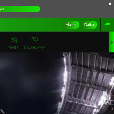
×
UH
Masuk
Daftar
POKER
SABUNG AYAM