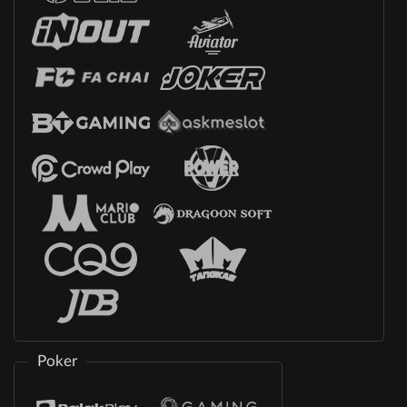
Poker