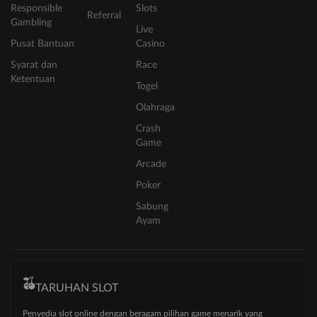
Responsible
Slots
Referral
Gambling
Live
Pusat Bantuan
Casino
Syarat dan
Race
Ketentuan
Togel
Olahraga
Crash
Game
Arcade
Poker
Sabung
Ayam
TARUHAN SLOT
Penyedia slot online dengan beragam pilihan game menarik yang