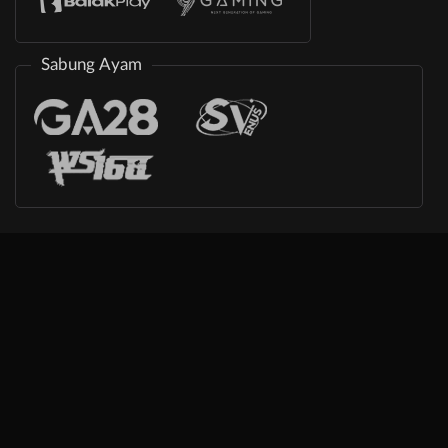
Sabung Ayam