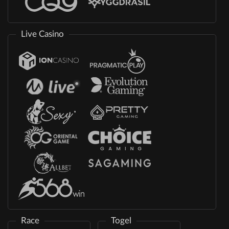
Live Casino
Race
Togel