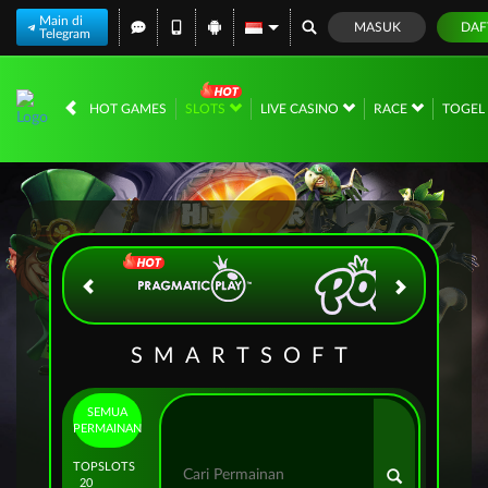
Main di
MASUK
DAF
Telegram
IDR
12,733,313,
HOT GAMES
SLOTS
LIVE CASINO
RACE
TOGE
SMARTSOFT
SEMUA
PERMAINAN
TOP
SLOTS
20