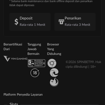
* Selama bank maintenance dan bank offline deposit dan penarikan
tidak dapat diproses
Deposit
Penarikan
Rata-rata 1 Menit
Rata-rata 3 Menit
Bersertifikasi
Tanggung
Browser
Dari
Jawab
Yang
Bermain
Didukung
©2026 SPINBET99. Hak
cipta dilindungi | 18+
Platform Penyedia Layanan
Slots