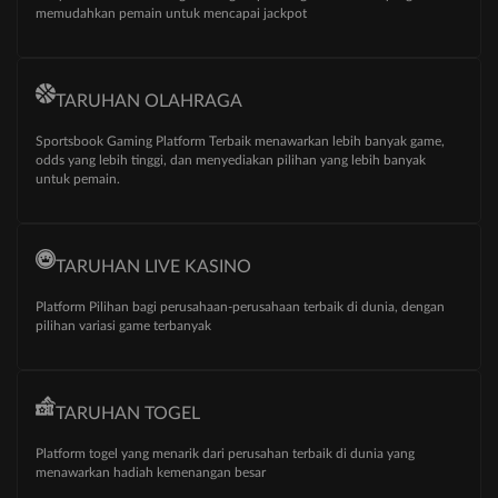
memudahkan pemain untuk mencapai jackpot
TARUHAN OLAHRAGA
Sportsbook Gaming Platform Terbaik menawarkan lebih banyak game,
odds yang lebih tinggi, dan menyediakan pilihan yang lebih banyak
untuk pemain.
TARUHAN LIVE KASINO
Platform Pilihan bagi perusahaan-perusahaan terbaik di dunia, dengan
pilihan variasi game terbanyak
TARUHAN TOGEL
Platform togel yang menarik dari perusahan terbaik di dunia yang
menawarkan hadiah kemenangan besar