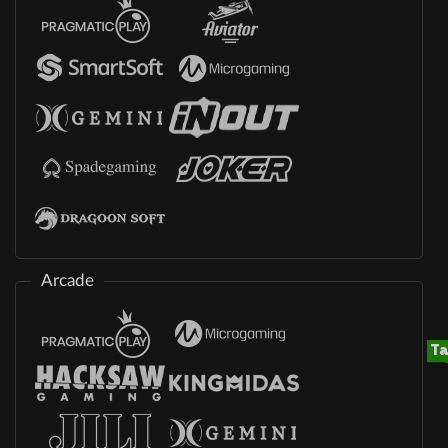
Arcade
T