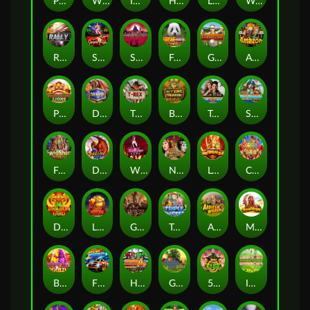
Peace&Long Life
Wild Chuco
ICELAND
Happy Prosperous
Laura
Water Margin
Rally
Striper Night
Sahara Gold
Fortune Panda
Golden Tour
Amazon
Prosperous Lions
Dragon
T-REX
Boy King
Top Gun
Sea Captain
Feng Shen
Dragon City
Wild Fox
NvXia
LongTengHuXiao2
Circus
Dragon Gold
Lucky Fortune
Glorious Rome
Triple Twister
African Wildlife
Magic Totem
Buffalo Gold
Fire of Route 66
Highway King
GoldenTree
5 Kings
Irish Luck