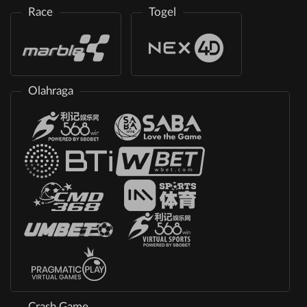
Race
Togel
Olahraga
Crash Game