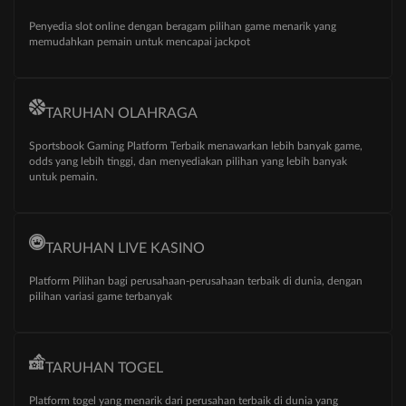
Penyedia slot online dengan beragam pilihan game menarik yang
memudahkan pemain untuk mencapai jackpot
TARUHAN OLAHRAGA
Sportsbook Gaming Platform Terbaik menawarkan lebih banyak game,
odds yang lebih tinggi, dan menyediakan pilihan yang lebih banyak
untuk pemain.
TARUHAN LIVE KASINO
Platform Pilihan bagi perusahaan-perusahaan terbaik di dunia, dengan
pilihan variasi game terbanyak
TARUHAN TOGEL
Platform togel yang menarik dari perusahan terbaik di dunia yang