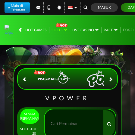
Main di
MASUK
DAF
Telegram
IDR
12,734,084,
HOT GAMES
SLOTS
LIVE CASINO
RACE
TOGE
VPOWER
SEMUA
PERMAINAN
SLOTS
TOP
20