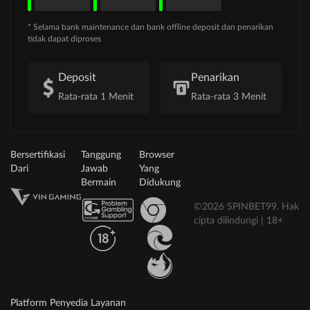
* Selama bank maintenance dan bank offline deposit dan penarikan
tidak dapat diproses
Deposit
Penarikan
Rata-rata 1 Menit
Rata-rata 3 Menit
Bersertifikasi
Tanggung
Browser
Dari
Jawab
Yang
Bermain
Didukung
©2026 SPINBET99. Hak
cipta dilindungi | 18+
Platform Penyedia Layanan