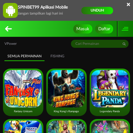
×
SPINBET99 Aplikasi Mobile
UNDUH
Jangan tampilkan lagi hari ini
Masuk
Daftar
VPower
SEMUA PERMAINAN
FISHING
Fantasy Unicorn
King Kong’s Rampage
Legendary Panda