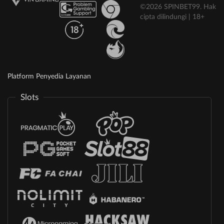
©2026 SPINBET99. Hak
cipta dilindungi | 18+
Platform Penyedia Layanan
Slots