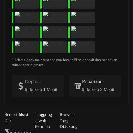
* Selama bank maintenance dan bank offline deposit dan penarikan
tidak dapat diproses
Deposit
Penarikan
Rata-rata 1 Menit
Rata-rata 3 Menit
Bersertifikasi
Tanggung
Browser
Dari
Jawab
Yang
Bermain
Didukung