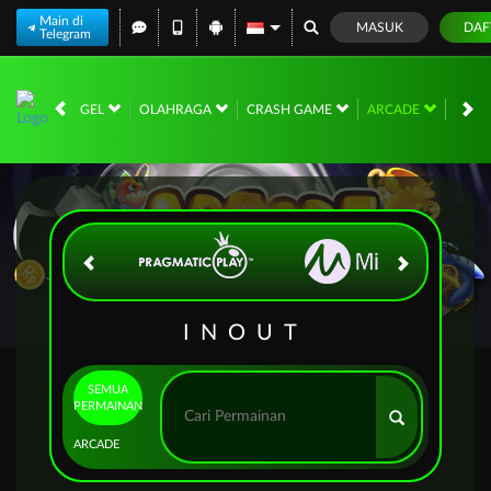
Main di
MASUK
DAF
Telegram
RACE
TOGEL
OLAHRAGA
CRASH GAME
ARCADE
POK
INOUT
SEMUA
PERMAINAN
ARCADE