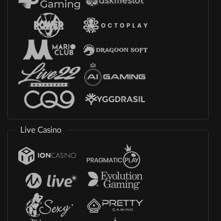
Live Casino