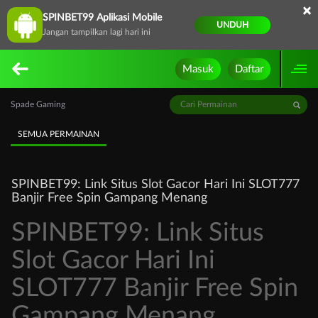
×
SPINBET99 Aplikasi Mobile
UNDUH
Jangan tampilkan lagi hari ini
Masuk
Daftar
Spade Gaming
SEMUA PERMAINAN
SPINBET99: Link Situs Slot Gacor Hari Ini SLOT777
Banjir Free Spin Gampang Menang
SPINBET99: Link Situs
Slot Gacor Hari Ini
SLOT777 Banjir Free Spin
Gampang Menang