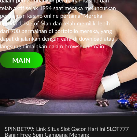
dalam pemgembangan permainan kasino dan
telah aktif sejak 1994 saat mereka meluncurkan
permainan kasino online pertama. Mereka
berada di Isle of Man dan telah memiliki lebih
dari 700 permainan di portofolio mereka, yang
dapat di jalankan dengan cara di download atau
langsung dimainkan dalam browser pemain.
MAIN
SPINBET99: Link Situs Slot Gacor Hari Ini SLOT777
Banjir Free Spin Gampang Menang