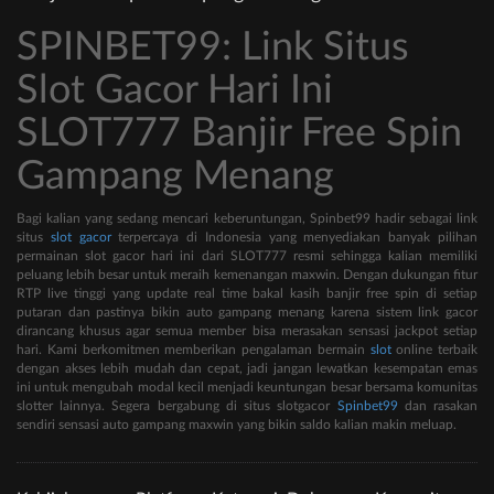
SPINBET99: Link Situs
Slot Gacor Hari Ini
SLOT777 Banjir Free Spin
Gampang Menang
Bagi kalian yang sedang mencari keberuntungan, Spinbet99 hadir sebagai link
situs
slot gacor
terpercaya di Indonesia yang menyediakan banyak pilihan
permainan slot gacor hari ini dari SLOT777 resmi sehingga kalian memiliki
peluang lebih besar untuk meraih kemenangan maxwin. Dengan dukungan fitur
RTP live tinggi yang update real time bakal kasih banjir free spin di setiap
putaran dan pastinya bikin auto gampang menang karena sistem link gacor
dirancang khusus agar semua member bisa merasakan sensasi jackpot setiap
hari. Kami berkomitmen memberikan pengalaman bermain
slot
online terbaik
dengan akses lebih mudah dan cepat, jadi jangan lewatkan kesempatan emas
ini untuk mengubah modal kecil menjadi keuntungan besar bersama komunitas
slotter lainnya. Segera bergabung di situs slotgacor
Spinbet99
dan rasakan
sendiri sensasi auto gampang maxwin yang bikin saldo kalian makin meluap.