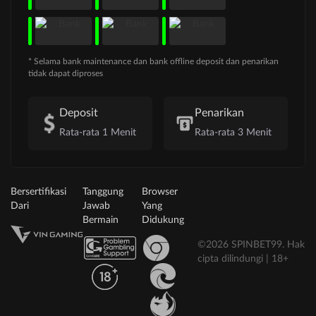
* Selama bank maintenance dan bank offline deposit dan penarikan
tidak dapat diproses
Deposit
Penarikan
Rata-rata 1 Menit
Rata-rata 3 Menit
Bersertifikasi
Tanggung
Browser
Dari
Jawab
Yang
Bermain
Didukung
©2026 SPINBET99. Hak
cipta dilindungi | 18+