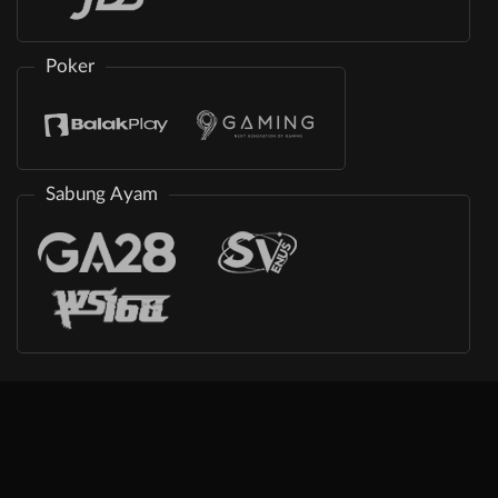
Poker
Sabung Ayam