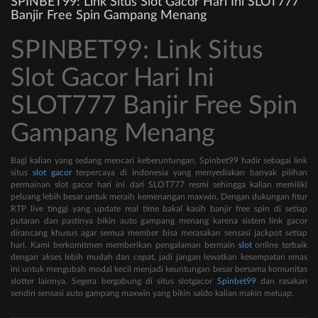
SPINBET99: Link Situs Slot Gacor Hari Ini SLOT777
Banjir Free Spin Gampang Menang
SPINBET99: Link Situs
Slot Gacor Hari Ini
SLOT777 Banjir Free Spin
Gampang Menang
Bagi kalian yang sedang mencari keberuntungan, Spinbet99 hadir sebagai link
situs
slot gacor
terpercaya di Indonesia yang menyediakan banyak pilihan
permainan slot gacor hari ini dari SLOT777 resmi sehingga kalian memiliki
peluang lebih besar untuk meraih kemenangan maxwin. Dengan dukungan fitur
RTP live tinggi yang update real time bakal kasih banjir free spin di setiap
putaran dan pastinya bikin auto gampang menang karena sistem link gacor
dirancang khusus agar semua member bisa merasakan sensasi jackpot setiap
hari. Kami berkomitmen memberikan pengalaman bermain
slot
online terbaik
dengan akses lebih mudah dan cepat, jadi jangan lewatkan kesempatan emas
ini untuk mengubah modal kecil menjadi keuntungan besar bersama komunitas
slotter lainnya. Segera bergabung di situs slotgacor
Spinbet99
dan rasakan
sendiri sensasi auto gampang maxwin yang bikin saldo kalian makin meluap.