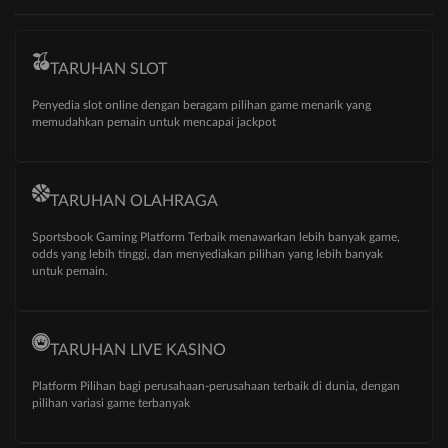
TARUHAN SLOT
Penyedia slot online dengan beragam pilihan game menarik yang
memudahkan pemain untuk mencapai jackpot
TARUHAN OLAHRAGA
Sportsbook Gaming Platform Terbaik menawarkan lebih banyak game,
odds yang lebih tinggi, dan menyediakan pilihan yang lebih banyak
untuk pemain.
TARUHAN LIVE KASINO
Platform Pilihan bagi perusahaan-perusahaan terbaik di dunia, dengan
pilihan variasi game terbanyak