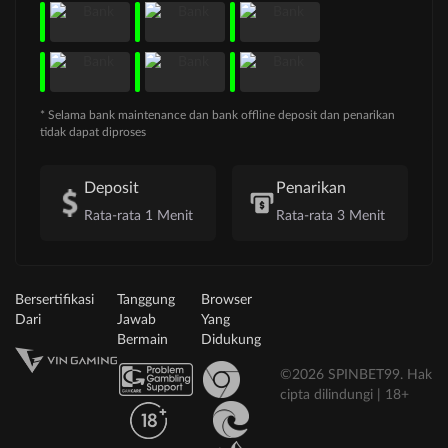
* Selama bank maintenance dan bank offline deposit dan penarikan
tidak dapat diproses
Deposit
Penarikan
Rata-rata 1 Menit
Rata-rata 3 Menit
Bersertifikasi
Tanggung
Browser
Dari
Jawab
Yang
Bermain
Didukung
©2026 SPINBET99. Hak
cipta dilindungi | 18+