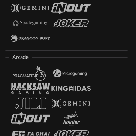
Arcade