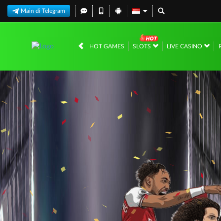
Main di Telegram
HOT GAMES
SLOTS
LIVE CASINO