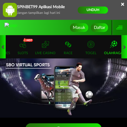
×
SPINBET99 Aplikasi Mobile
UNDUH
Jangan tampilkan lagi hari ini
Masuk
Daftar
GAMES
SLOTS
LIVE CASINO
RACE
TOGEL
OLAHRAGA