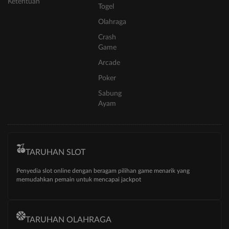
Ketentuan
Togel
Olahraga
Crash
Game
Arcade
Poker
Sabung
Ayam
TARUHAN SLOT
Penyedia slot online dengan beragam pilihan game menarik yang
memudahkan pemain untuk mencapai jackpot
TARUHAN OLAHRAGA