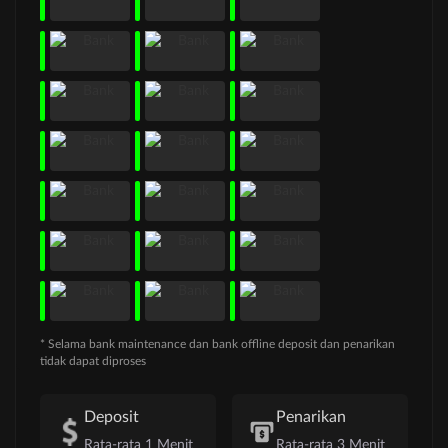
* Selama bank maintenance dan bank offline deposit dan penarikan
tidak dapat diproses
Deposit
Penarikan
Rata-rata 1 Menit
Rata-rata 3 Menit