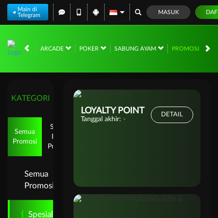
Main di
MASUK
DAF
Telegram
PROMOSI
SH GAME
ARCADE
POKER
SABUNG AYAM
KATEGORI
LOYALTY POINT
DETAIL
Tanggal akhir:
-
Semua
Semua
Event
Promosi
Provider
Semua
Promosi
Spesial