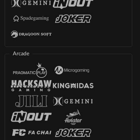
Arcade